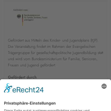
Gefördert aus Mitteln des Kinder- und Jugendplans (KJP).
Die Veranstaltung findet im Rahmen der Evangelischen
Trägergruppe für gesellschaftspolitische Jugendbildung statt
und wird vom Bundesministerium für Familie, Senioren,
Frauen und Jugend gefördert.
Gefördert durch