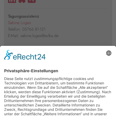
Tagungsassistenz
Sabine Loges
Telefon: 05766 81-121
E-Mail: sabine.loges@evlka.de
Presseakkreditierung
Florian Kühl
Telefon: 05766 81-105
E-Mail: florian.kuehl@evlka.de
Newsletter
Presse
Anfahrt
Partner