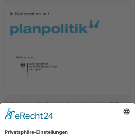
In Kooperation mit
Gefördert aus Mitteln des Kinder- und Jugendplans (KJP).
Die Veranstaltung findet im Rahmen der Evangelischen
Trägergruppe für gesellschaftspolitische Jugendbildung statt
und wird vom Bundesministerium für Familie, Senioren,
Frauen und Jugend gefördert.