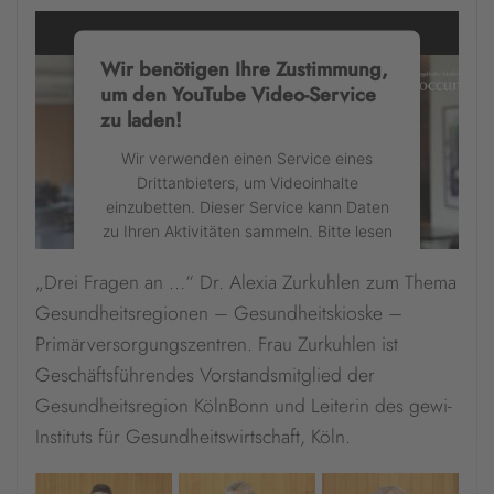
powered by
Usercentrics Consent
Management Platform
&
eRecht24
Wir benötigen Ihre Zustimmung,
um den YouTube Video-Service
zu laden!
Wir verwenden einen Service eines
Drittanbieters, um Videoinhalte
einzubetten. Dieser Service kann Daten
zu Ihren Aktivitäten sammeln. Bitte lesen
Sie die Details durch und stimmen Sie
„Drei Fragen an …“ Dr. Alexia Zurkuhlen zum Thema
der Nutzung des Service zu, um dieses
Video anzusehen.
Gesundheitsregionen – Gesundheitskioske –
Primärversorgungszentren. Frau Zurkuhlen ist
Mehr Informationen
Geschäftsführendes Vorstandsmitglied der
Gesundheitsregion KölnBonn und Leiterin des gewi-
Akzeptieren
Instituts für Gesundheitswirtschaft, Köln.
powered by
Usercentrics Consent
Management Platform
&
eRecht24