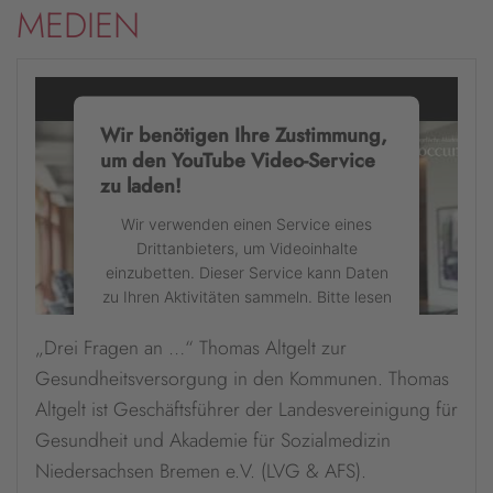
MEDIEN
Wir benötigen Ihre Zustimmung,
um den YouTube Video-Service
zu laden!
Wir verwenden einen Service eines
Drittanbieters, um Videoinhalte
einzubetten. Dieser Service kann Daten
zu Ihren Aktivitäten sammeln. Bitte lesen
Sie die Details durch und stimmen Sie
„Drei Fragen an …“ Thomas Altgelt zur
der Nutzung des Service zu, um dieses
Video anzusehen.
Gesundheitsversorgung in den Kommunen. Thomas
Altgelt ist Geschäftsführer der Landesvereinigung für
Mehr Informationen
Gesundheit und Akademie für Sozialmedizin
Niedersachsen Bremen e.V. (LVG & AFS).
Akzeptieren