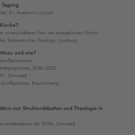
r Tagung
leiter, Ev. Akademie Loccum
 Kirche?
 unverzichtbaren Kern der evangelischen Kirche
pke, Systematischer Theologe, Lüneburg
: Wozu und wie?
ukunftsprozessen
 Strategieprozess, EKiBa 2032
0“, Darmstadt
Zukunftsprozess, Braunschweig
tnis von Strukturdebatten und Theologie in
Ehrenamtsakademie der EKHN, Darmstadt