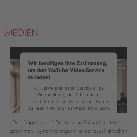
MEDIEN
Wir benötigen Ihre Zustimmung,
um den YouTube Video-Service
zu laden!
Wir verwenden einen Service eines
Drittanbieters, um Videoinhalte
einzubetten. Dieser Service kann Daten
zu Ihren Aktivitäten sammeln. Bitte lesen
Sie die Details durch und stimmen Sie
„Drei Fragen an …“ Dr. Andreas Philippi zu den so
der Nutzung des Service zu, um dieses
Video anzusehen.
genannten „Systemsprengern“ in der psychiatrischen