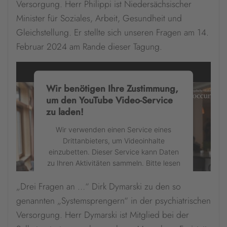
Versorgung. Herr Philippi ist Niedersächsischer
Mehr Informationen
Minister für Soziales, Arbeit, Gesundheit und
Gleichstellung. Er stellte sich unseren Fragen am 14.
Akzeptieren
Februar 2024 am Rande dieser Tagung.
powered by
Usercentrics Consent
Management Platform
&
eRecht24
Wir benötigen Ihre Zustimmung,
um den YouTube Video-Service
zu laden!
Wir verwenden einen Service eines
Drittanbieters, um Videoinhalte
einzubetten. Dieser Service kann Daten
zu Ihren Aktivitäten sammeln. Bitte lesen
Sie die Details durch und stimmen Sie
„Drei Fragen an …“ Dirk Dymarski zu den so
der Nutzung des Service zu, um dieses
Video anzusehen.
genannten „Systemsprengern“ in der psychiatrischen
Versorgung. Herr Dymarski ist Mitglied bei der
Mehr Informationen