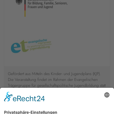
Gefördert aus Mitteln des Kinder- und Jugendplans (KJP).
Die Veranstaltung findet im Rahmen der Evangelischen
Trägergruppe für gesellschaftspolitische Jugendbildung statt
und wird vom Bundesministerium für Bildung, Familie,
Senioren, Frauen und Jugend gefördert.
Jetzt zur Präsenz-Tagung anmelden