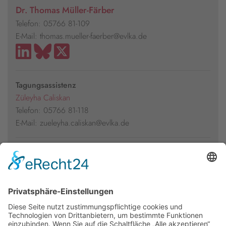
Dr. Thomas Müller-Färber
Telefon: 05766 81-109
E-Mail: thomas.mueller-faerber@evlka.de
Tagungsassistenz
Züleyha Caliskan
Telefon: 05766 81-118
E-Mail: zueleyha.caliskan@evlka.de
Presseakkreditierung
Florian Kühl
Telefon: 05766 81-105
E-Mail: florian.kuehl@evlka.de