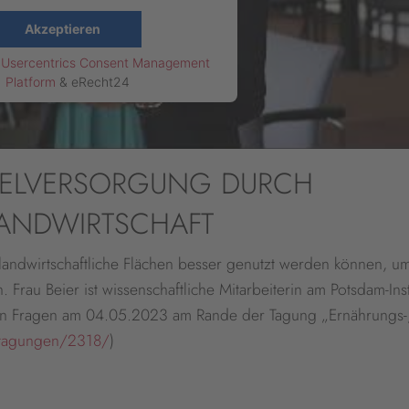
Akzeptieren
y
Usercentrics Consent Management
Platform
&
eRecht24
TELVERSORGUNG DURCH
ANDWIRTSCHAFT
e landwirtschaftliche Flächen besser genutzt werden können, u
Frau Beier ist wissenschaftliche Mitarbeiterin am Potsdam-Insti
seren Fragen am 04.05.2023 am Rande der Tagung „Ernährungs-,
/tagungen/2318/
)