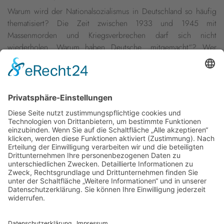
Warum wird der Nationalsozialismus in Deutschland so häufig
thematisiert? Die Zeit zwischen 1933 und 1945 mit
Massenmorden und Kriegsverbrechen darf sich nicht
wiederholen. Warum haben Deutsche „mitgemacht“? Wer
gehörte damals zur Gesellschaft, wer nicht, und wie wurde
dies begründet? Was motiviert Menschen heute, an diese Zeit
zu erinnern? Was können wir aus der Zeit für eine demokrat ...
weiterlesen »
Newsletter
Presse
Anfahrt
Partner
Schutzkonzept
Allgemeine Geschäftsbedingungen