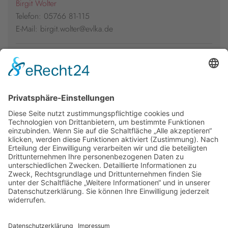
Birgit Wolter
Telefon: 05766 81-115
E-Mail: birgit.wolter@evlka.de
Presseakkreditierung
Florian Kühl
Telefon: 05766 81-105
E-Mail: florian.kuehl@evlka.de
Newsletter
Presse
Anfahrt
Partner
Schutzkonzept
Allgemeine Geschäftsbedingungen
Datenschutz