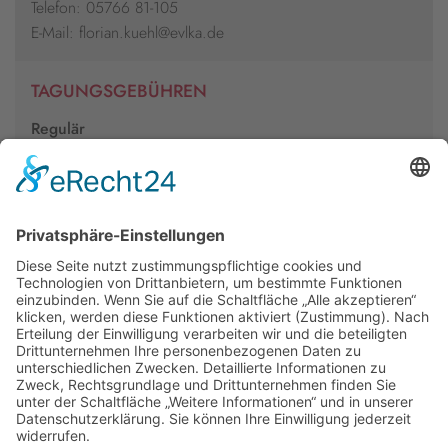
Telefon: 05766 81-105
E-Mail: florian.kuehl@evlka.de
TAGUNGSGEBÜHREN
Regulär
95€
Ermäßigt
60€
weitere Informationen
Newsletter
Presse
Anfahrt
Partner
Schutzkonzept