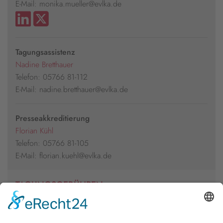
E-Mail: monika.mueller@evlka.de
Tagungsassistenz
Nadine Bretthauer
Telefon: 05766 81-112
E-Mail: nadine.bretthauer@evlka.de
Presseakkreditierung
Florian Kühl
Telefon: 05766 81-105
E-Mail: florian.kuehl@evlka.de
TAGUNGSGEBÜHREN
10€