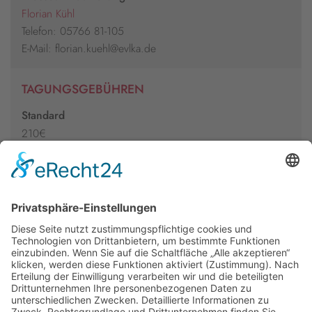
Florian Kühl
Telefon: 05766 81-105
E-Mail: florian.kuehl@evlka.de
TAGUNGSGEBÜHREN
Standard
210€
Ermäßigt (für Schüler/innen, Auszubildenede,
Studierende, Freiwilligendienstler sowie Arbeitslose)
95€
weitere Informationen
Newsletter
Presse
Anfahrt