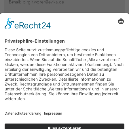
E-Mail: birgit.wolter@evlka.de
Presseakkreditierung
Florian Kühl
Telefon: 05766 81-105
E-Mail: florian.kuehl@evlka.de
Newsletter
Presse
Anfahrt
Partner
Schutzkonzept
Allgemeine Geschäftsbedingungen
Datenschutz
Impressum