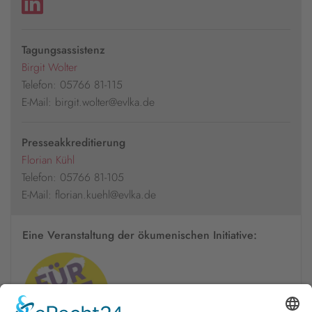
Tagungsassistenz
Birgit Wolter
Telefon: 05766 81-115
E-Mail: birgit.wolter@evlka.de
Presseakkreditierung
Florian Kühl
Telefon: 05766 81-105
E-Mail: florian.kuehl@evlka.de
Eine Veranstaltung der ökumenischen Initiative: