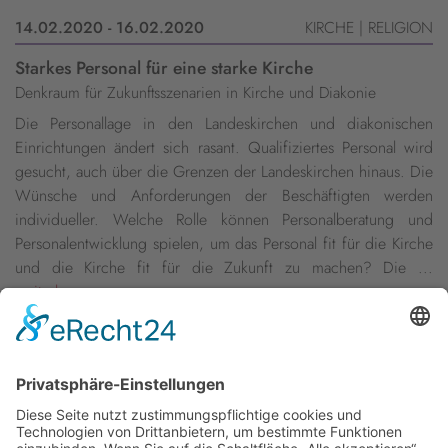
14.02.2020 - 16.02.2020
KIRCHE | RELIGION
Starkes Personal für eine starke Kirche
Denkraum für Zukunftsszenarien in Kirche und Diakonie
Die Personallage in den Landeskirchen und diakonischen
Einrichtungen ändert sich rasant. Qualifiziertes Personal wird
gesucht, auch über die Grenzen der Landeskirchen hinaus. Die
Wünsche und Anforderungen der Beschäftigten werden
individueller. Welche Rolle können Personalberatung und
Personalentwicklung spielen, um das Personal fit für die Kirche
und die Kirche fit für die Zukunft zu machen? Die ...
weiterlesen »
Vorherige
1
…
48
49
50
51
52
…
63
Nächste